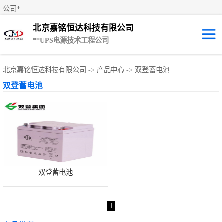
公司*
北京嘉铭恒达科技有限公司
**UPS电源技术工程公司
UPS租赁/UPS电
北京嘉铭恒达科技有限公司
->
产品中心
->
双登蓄电池
双登蓄电池
源出租
山特UPS电源
易事特UPS电源
艾默生UPS电源
科士达UPS不间
双登蓄电池
断电源
**UPS电源
1
施耐德UPS电源