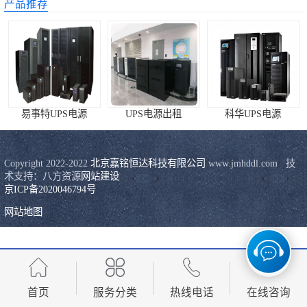
产品推荐
科华UPS电源
松下蓄电池
德国阳光蓄电池
易事特UPS电源
UPS电源出租
科华UPS电源
台达UPS电源
UPS电源蓄电池
Copyright 2022-2022 
北京嘉铭恒达科技有限公司
 www.jmhddl.com   技
术支持：八方资源
网站建设
京ICP备2020046794号
EPS直流屏蓄电
网站地图
池
风帆蓄电池
理士蓄电池
圣阳蓄电池
首页
服务分类
热线电话
在线咨询