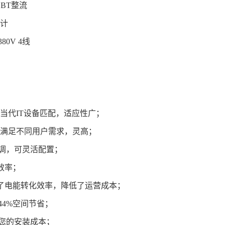
T整流
计
380V 4线
与当代IT设备匹配，适应性广；
，满足不同用户需求，灵高；
调，可灵活配置；
效率；
，了电能转化效率，降低了运营成本；
44%空间节省；
您的安装成本；