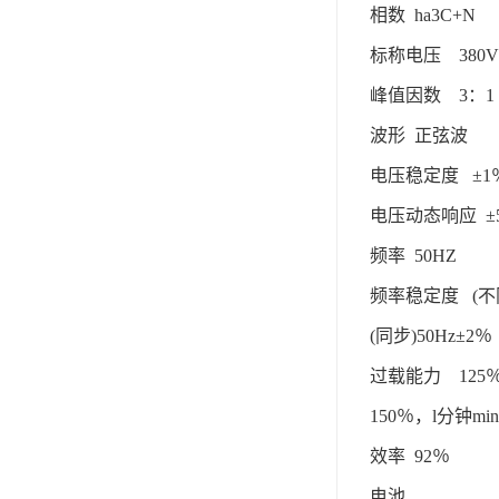
相数 ha3C+N
标称电压 380
峰值因数 3：1
波形 正弦波
电压稳定度 ±1
电压动态响应 ±
频率 50HZ
频率稳定度 (不同步
(同步)50Hz±2％
过载能力 125％
150％，l分钟min
效率 92％
电池