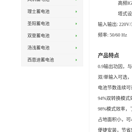
高频IGB
理士蓄电池
塔式设
圣阳蓄电池
输入输出: 220V/
频率: 50/60 Hz
双登蓄电池
汤浅蓄电池
产品特点
西恩迪蓄电池
0.9输出功因，
双/单输入可选
电池节数连续可
94%双转换模式
98%模式效率
占地面积小，可
便捷安装，节省