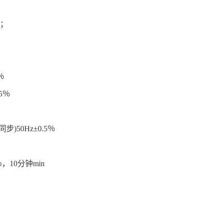
V；
％
5％
)50Hz±0.5％
，10分钟min