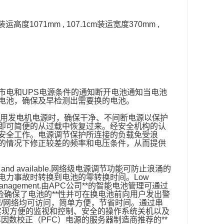
0kg装运高度1071mm , 107.1cm装运宽度370mm ,
市电和UPS电源条件的通知断开电池通知当电池
电池，确保及早检测出需要换的电池。
使用发电机电源时，确保干净、不间断电源以保护
即可简便的从过载中恢复过来。经安全机构的认
安全工作。电源调节保护所连接的负载免受浪
的情况下修正较差的频率和电压条件，从而提供
a protected and available.网络级电源调节功能可防止浪涌的
电力事故时转换到电池的零转换时间。Low
ent battery management.由APC公司**的智能电池管理可通过
检确保了电池的**性并可在换电池前向用户发出警
/网络均可访问，简单方便，节省时间。通过串
，可实现方便的监视和控制、安全的操作系统关机以及
率因数校正（PFC）电源的服务器制造商推荐的**