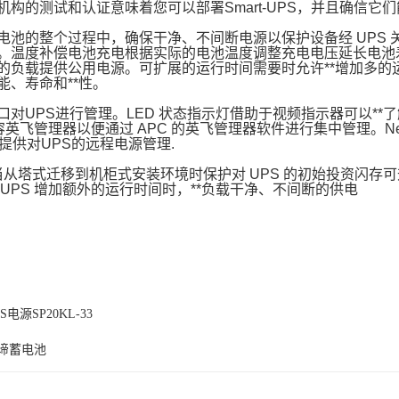
机构的测试和认证意味着您可以部署Smart-UPS，并且确信它
电池的整个过程中，确保干净、不间断电源以保护设备经 UPS
。温度补偿电池充电根据实际的电池温度调整充电电压延长电池
的负载提供公用电源。可扩展的运行时间需要时允许**增加多的
能、寿命和**性。
对UPS进行管理。LED 状态指示灯借助于视频指示器可以**了解
英飞管理器以便通过 APC 的英飞管理器软件进行集中管理。Network ma
络上提供对UPS的远程电源管理.
当从塔式迁移到机柜式安装环境时保护对 UPS 的初始投资闪存可
UPS 增加额外的运行时间时，**负载干净、不间断的供电
电源SP20KL-33
谛蓄电池