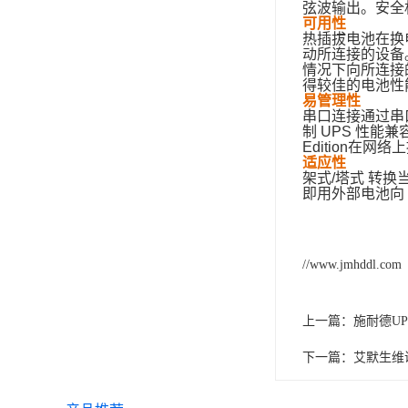
弦波输出。安全
可用性
热插拔电池在换
动所连接的设备
情况下向所连接
得较佳的电池性
易管理性
串口连接通过串口
制 UPS 性能兼容
Edition在网
适应性
架式/塔式 转换
即用外部电池向 
//www.jmhddl.com
上一篇：
施耐德UPS
下一篇：
艾默生维