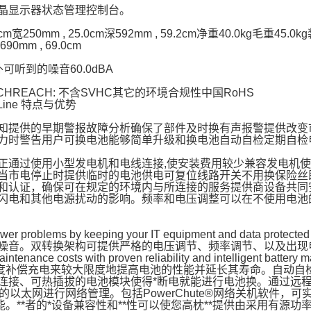
晶显示器状态管理控制台。
6cm宽250mm , 25.0cm深592mm , 59.2cm净重40.0kg毛重45.
90mm , 69.0cm
可听到的噪音60.0dBA
CHREACH: 不含SVHC其它的环境合规性中国RoHS
n-Line 特点与优势
知提供的早期警报故障分析确保了部件及时换有声报警提供改变
力时警告用户可换电池能够简单升级和换电池自动自检定期自检
正通过使用小型发电机和电线连接,使安装费用较少兼容发电机
当市电停止时提供临时的电池供电可复位线路开关不用换保险丝
和认证，确保可在规定的环境内与所连接的服务提供商设备共同
闪电和其他电源扰动的影响。频率和电压调整可以在不使用电池
 power problems by keeping your IT equipment and dat
噪音。双转换架构可提供严格的电压调节、频率调节、以及出现
maintenance costs with proven reliability and intellig
温度补偿充电来较大限度地提高电池的性能并延长其寿命。自动自
连接、可热插拔的电池模块使得*断电就能进行电池换。通过远程
选的以太网进行网络管理。包括PowerChute®网络关机软件
能。**者的*设备兼容性和**性可以使您高枕**提供由采用有源功