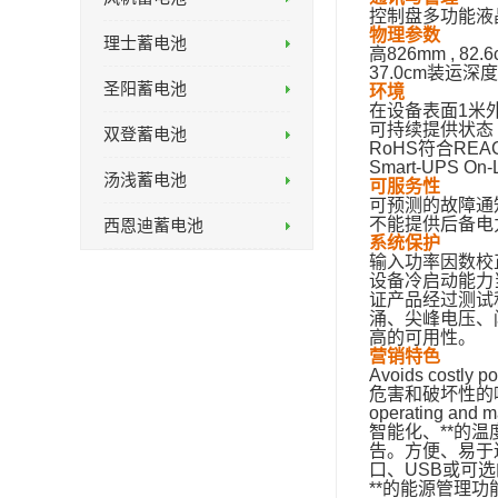
控制盘多功能液
物理参数
理士蓄电池
高826mm , 82.
37.0cm装运深度6
圣阳蓄电池
环境
在设备表面1米外
可持续提供状态
双登蓄电池
RoHS符合REA
Smart-UPS O
汤浅蓄电池
可服务性
可预测的故障通
不能提供后备电
西恩迪蓄电池
系统保护
输入功率因数校
设备冷启动能力
证产品经过测试
涌、尖峰电压、
高的可用性。
营销特色
Avoids costly
危害和破坏性的
operating and 
智能化、**的
告。方便、易于
口、USB或可
**的能源管理功