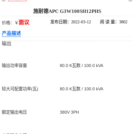
科华UPS电源
施耐德APC G3W100SH12PHS
面议
发布日期：2022-03-12
阅 读 量：3802
价格：￥
松下蓄电池
产品描述
德国阳光蓄电池
输出
台达UPS电源
输出功率容量
80.0 K瓦数 / 100.0 kVA
UPS电源蓄电池
EPS直流屏蓄电
较大可配置功率(瓦)
80.0 K瓦数 / 100.0 kVA
池
风帆蓄电池
额定输出电压
380V 3PH
理士蓄电池
圣阳蓄电池