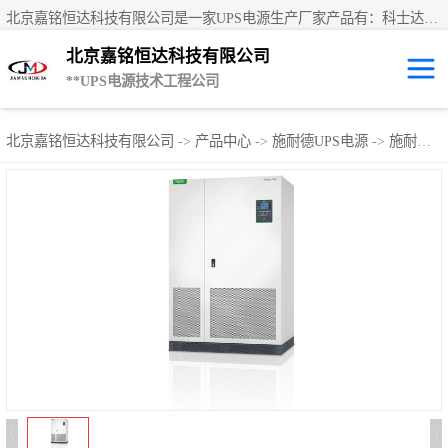
北京嘉铭恒达科技有限公司是一家UPS电源生产厂家产品有：科士达UPS不间断电源、艾默生UPS电源、德国阳光蓄电池、华为UPS电源、维谛UPS电源、科华UPS电源、山特UPS电源、施耐德UPS电源、施耐德APC电源、松下蓄电池、易事特UPS电源等国内外**ups电源和蓄电池产品。欢迎访问北京嘉铭恒达科技有限公司网站！
北京嘉铭恒达科技有限公司
**UPS电源技术工程公司
UPS租赁/UPS电
北京嘉铭恒达科技有限公司
->
产品中心
->
施耐德UPS电源
->
施耐德APC Galaxy pwi系列
源出租
山特UPS电源
易事特UPS电源
艾默生UPS电源
科士达UPS不间
断电源
华为UPS电源
施耐德UPS电源